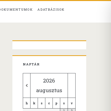
 DOKUMENTUMOK
ADATBÁZISOK
Primary
Sidebar
NAPTÁR
2026
augusztus
h
k
s
c
p
s
v
1
2