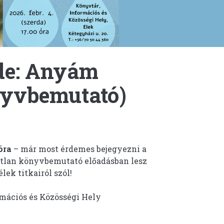
de: Anyám
nyvbemutató)
óra
– már most érdemes bejegyezni a
atlan könyvbemutató előadásban lesz
élek titkairól szól!
mációs és Közösségi Hely