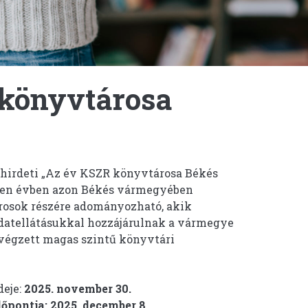
 könyvtárosa
irdeti „Az év KSZR könyvtárosa Békés
nden évben azon Békés vármegyében
árosok részére adományozható, akik
datellátásukkal hozzájárulnak a vármegye
 végzett magas szintű könyvtári
deje:
2025. november 30.
dőpontja:
2025. december 8
.