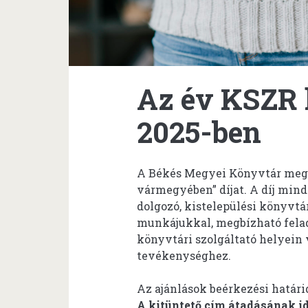
Az év KSZR
2025-ben
A Békés Megyei Könyvtár megh
vármegyében” díjat. A díj mi
dolgozó, kistelepülési könyvt
munkájukkal, megbízható fela
könyvtári szolgáltató helyein
tevékenységhez.
Az ajánlások beérkezési határi
A kitüntető cím átadásának i