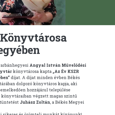
 Könyvtárosa
egyében
yarbánhegyesi
Angyal István Művelődési
nyvtár
könyvtárosa kapta
„Az Év KSZR
ben”
díjat. A díjat minden évben Békés
árában dolgozó könyvtáros kapja, aki
emelkedően hozzájárul települése
ye könyvtáraiban végzett magas szintű
tüntetést
Juhász Zoltán
, a Békés Megyei
bi sikeres és örömteli munkát kívánunk!