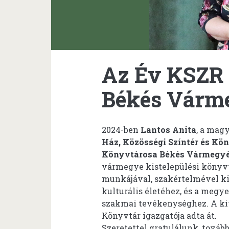
Az Év KSZR
Békés Várm
2024-ben
Lantos Anita
, a mag
Ház, Közösségi Színtér és Kö
Könyvtárosa Békés Vármegyé
vármegye kistelepülési könyvt
munkájával, szakértelmével ki
kulturális életéhez, és a meg
szakmai tevékenységhez. A ki
Könyvtár igazgatója adta át.
Szeretettel gratulálunk, továb