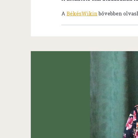
A
BékésWikin
bővebben olvash