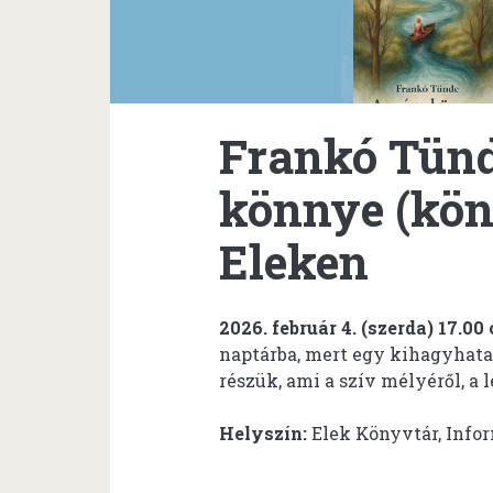
Frankó Tün
könnye (kö
Eleken
2026. február 4. (szerda) 17.00 
naptárba, mert egy kihagyhat
részük, ami a szív mélyéről, a l
Helyszín:
Elek Könyvtár, Infor