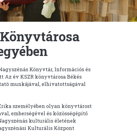
 Könyvtárosa
egyében
 Nagyszénás Könyvtár, Információs és
ett Az év KSZR könyvtárosa Békés
ató munkájával, elhivatottságával
Erika személyében olyan könyvtárost
ával, emberségével és közösségépítő
 Nagyszénás kulturális életének
 Nagyszénási Kulturális Központ
)