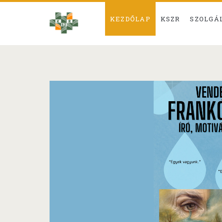
KEZDŐLAP
KSZR
SZOLGÁ
Békés
Megyei
KSZR
Posts