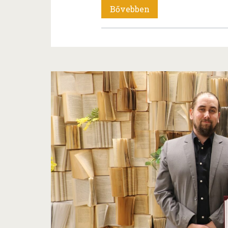
Frankó
Bővebben
Tünde:
Anyám
könnye
(könyvbemutató)
Eleken