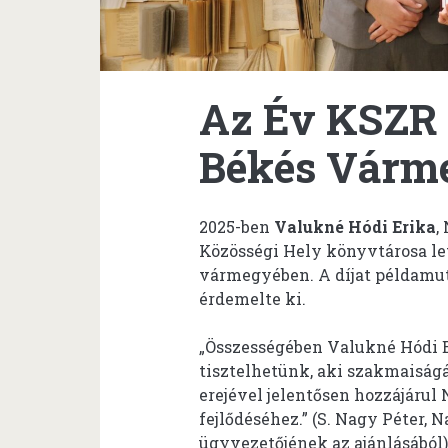
Az Év KSZR
Békés Várm
2025-ben
Valukné Hódi Erika
,
Közösségi Hely könyvtárosa l
vármegyében. A díjat példamut
érdemelte ki.
„Összességében Valukné Hódi 
tisztelhetünk, aki szakmaiság
erejével jelentősen hozzájárul
fejlődéséhez.” (S. Nagy Péter,
ügyvezetőjének az ajánlásából