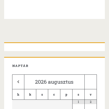
Primary
Sidebar
NAPTÁR
2026
augusztus
h
k
s
c
p
s
v
1
2