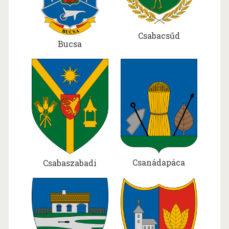
Csabacsűd
Bucsa
Csanádapáca
Csabaszabadi