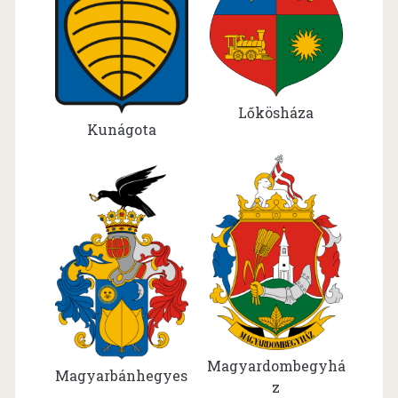
Lőkösháza
Kunágota
Magyardombegyhá
Magyarbánhegyes
z