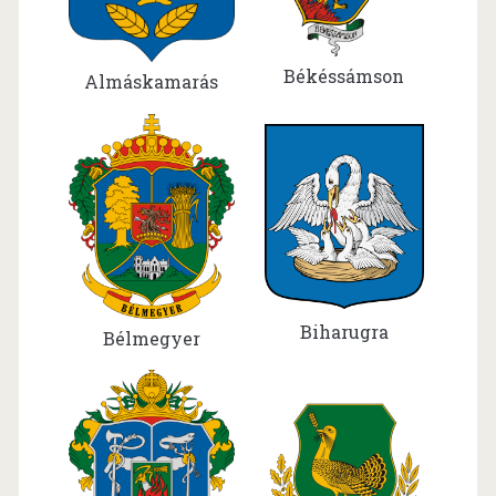
Békéssámson
Almáskamarás
Biharugra
Bélmegyer