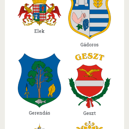
Elek
Gádoros
Gerendás
Geszt