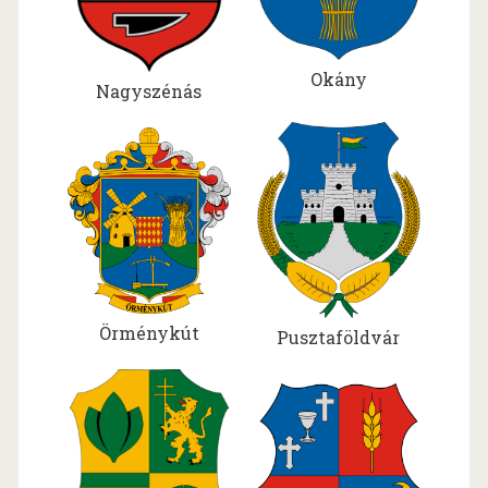
Okány
Nagyszénás
Örménykút
Pusztaföldvár