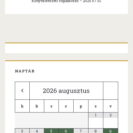
Könyvkötészeti foglalkozás – 2025.07.01.
Primary
Sidebar
NAPTÁR
2026
augusztus
h
k
s
c
p
s
v
1
2
3
4
5
6
7
8
9