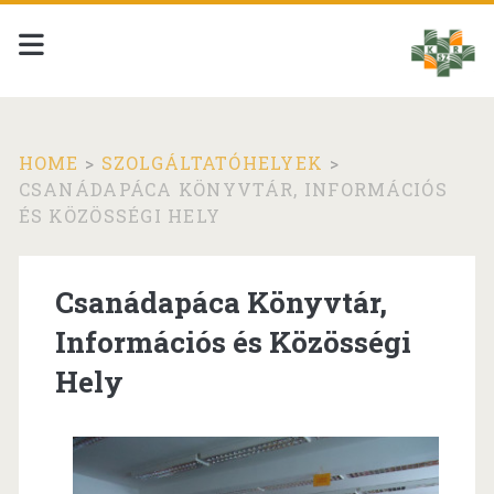
HOME
>
SZOLGÁLTATÓHELYEK
>
CSANÁDAPÁCA KÖNYVTÁR, INFORMÁCIÓS
ÉS KÖZÖSSÉGI HELY
Csanádapáca Könyvtár,
Információs és Közösségi
Hely