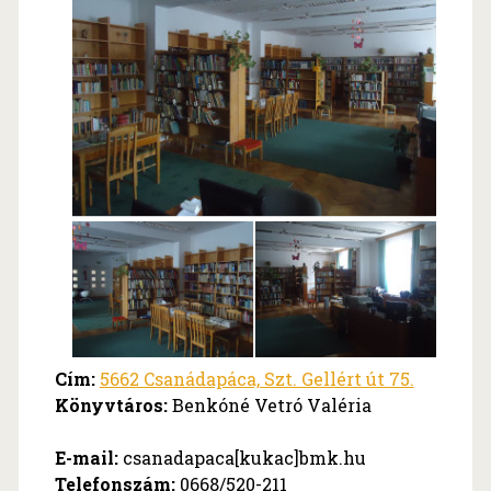
Cím:
5662 Csanádapáca, Szt. Gellért út 75.
Könyvtáros:
Benkóné Vetró Valéria
E-mail:
csanadapaca[kukac]bmk.hu
Telefonszám:
0668/520-211