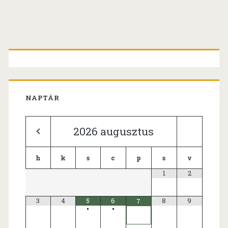
Primary
Sidebar
NAPTÁR
2026
augusztus
h
k
s
c
p
s
v
1
2
3
4
5
6
8
9
7
•
•