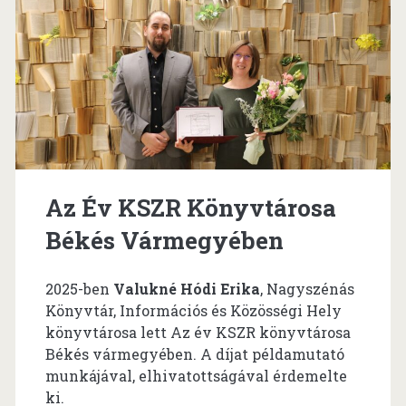
(könyvbemutató)
Eleken
Az Év KSZR Könyvtárosa
Békés Vármegyében
2025-ben
Valukné Hódi Erika
, Nagyszénás
Könyvtár, Információs és Közösségi Hely
könyvtárosa lett Az év KSZR könyvtárosa
Békés vármegyében. A díjat példamutató
munkájával, elhivatottságával érdemelte
ki.