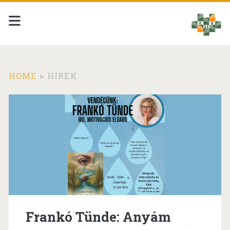
HOME
>
HÍREK
Kategória:
<span>Hírek</span>
Frankó Tünde: Anyám