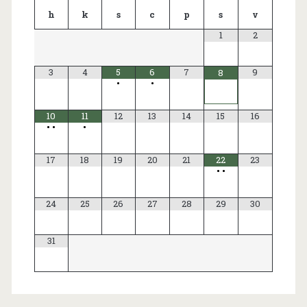
h
k
s
c
p
s
v
1
2
3
4
5
6
7
9
8
•
•
10
11
12
13
14
15
16
•
•
•
17
18
19
20
21
22
23
•
•
24
25
26
27
28
29
30
31