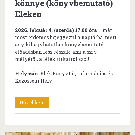
könnye (könyvbemutató)
Eleken
2026. február 4. (szerda) 17.00 óra
– már
most érdemes bejegyezni a naptárba, mert
egy kihagyhatatlan könyvbemutató
előadásban lesz részük, ami a szív
mélyéről, a lélek titkairól szól!
Helyszín:
Elek Könyvtár, Információs és
Közösségi Hely
Frankó
Bővebben
Tünde:
Anyám
könnye